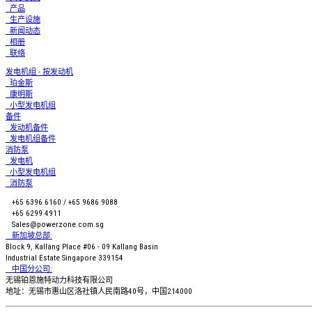
产品
生产设施
新闻动态
相册
联络
发电机组 - 按发动机
珀金斯
康明斯
小型发电机组
备件
发动机备件
发电机组备件
消防泵
发电机
小型发电机组
消防泵
+65 6396 6160 / +65 9686 9088
+65 6299 4911
Sales@powerzone.com.sg
新加坡总部:
Block 9, Kallang Place #06 - 09 Kallang Basin
Industrial Estate Singapore 339154
中国分公司:
无锡铂恩施特动力科技有限公司
地址：无锡市惠山区洛社镇人民南路40号，中国214000