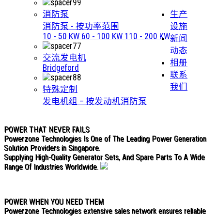
消防泵
生产
消防泵 - 按功率范围
设施
10 - 50 KW
60 - 100 KW
110 - 200 KW
新闻
动态
交流发电机
相册
Bridgeford
联系
我们
特殊定制
发电机组 – 按发动机
消防泵
POWER THAT NEVER FAILS
Powerzone Technologies Is One of The Leading Power Generation
Solution Providers in Singapore.
Supplying High-Quality Generator Sets, And Spare Parts To A Wide
Range Of Industries Worldwide.
POWER WHEN YOU NEED THEM
Powerzone Technologies extensive sales network ensures reliable